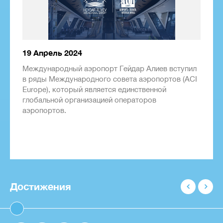
19 Апрель 2024
17 Ап
Международный аэропорт Гейдар Алиев вступил
Между
в ряды Международного совета аэропортов (ACI
очере
Europe), который является единственной
премии
глобальной организацией операторов
номин
аэропортов.
Азии/
Центр
Достижения