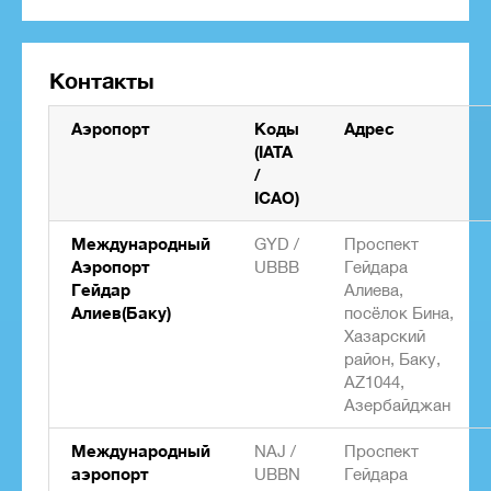
Контакты
Аэропорт
Коды
Адрес
(IATA
/
ICAO)
Международный
GYD /
Проспект
Аэропорт
UBBB
Гейдара
Гейдар
Алиева,
Алиев(Баку)
посёлок Бина,
Хазарский
район, Баку,
AZ1044,
Азербайджан
Международный
NAJ /
Проспект
аэропорт
UBBN
Гейдара