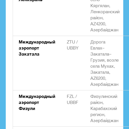
Кяргялан,
Ленкоранский
район,
AZ4200,
Азербайджан
Международный
ZTU /
Дорога
аэропорт
UBBY
Евлах–
Закатала
Закатала–
Грузия, возле
села Мухах,
Закатала,
AZ6200,
Азербайджан
Международный
FZL /
Физулинский
аэропорт
UBBF
район,
Физули
Карабахский
регион,
Азербайджан