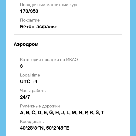
Посадочный магнитный курс
173/353
Покрытие
Бетон-асфальт
Аэродром
Категория посадки по ИКАО
3
Local time
UTC +4
Часы работы
24/7
Рулёжные дорожки
A, B, C, D, E, G, H, J, L, M, N, P, R, S, T
Координаты
40°28′3″N, 50°2′48″E