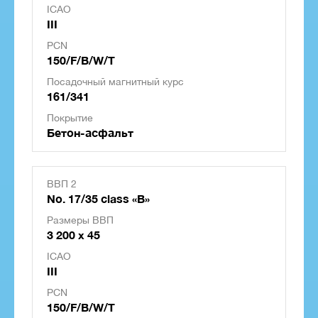
ICAO
III
PCN
150/F/B/W/T
Посадочный магнитный курс
161/341
Покрытие
Бетон-асфальт
ВВП 2
No. 17/35 class «B»
Размеры ВВП
3 200 x 45
ICAO
III
PCN
150/F/B/W/T