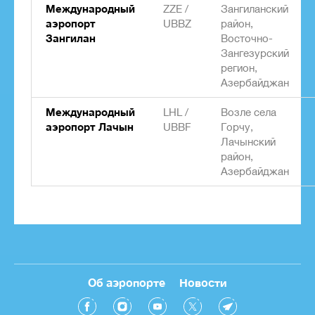
Международный
ZZE /
Зангиланский
аэропорт
UBBZ
район,
Зангилан
Восточно-
Зангезурский
регион,
Азербайджан
Международный
LHL /
Возле села
аэропорт Лачын
UBBF
Горчу,
Лачынский
район,
Азербайджан
Об аэропорте
Новости