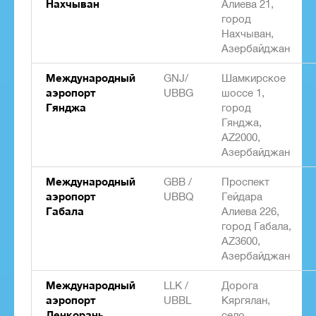
Нахчыван
Алиева 21,
город
Нахчыван,
Азербайджан
Международный
GNJ/
Шамкирское
аэропорт
UBBG
шоссе 1,
Гянджа
город
Гянджа,
AZ2000,
Азербайджан
Международный
GBB /
Проспект
аэропорт
UBBQ
Гейдара
Габала
Алиева 226,
город Габала,
AZ3600,
Азербайджан
Международный
LLK /
Дорога
аэропорт
UBBL
Кяргялан,
Ленкорань
село