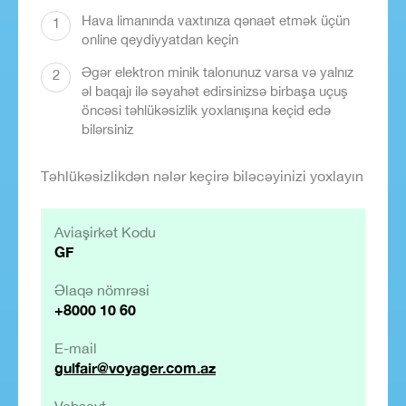
Hava limanında vaxtınıza qənaət etmək üçün
1
online qeydiyyatdan keçin
Əgər elektron minik talonunuz varsa və yalnız
2
əl baqajı ilə səyahət edirsinizsə birbaşa uçuş
öncəsi təhlükəsizlik yoxlanışına keçid edə
bilərsiniz
Təhlükəsizlikdən nələr keçirə biləcəyinizi yoxlayın
Aviaşirkət Kodu
GF
Əlaqə nömrəsi
+8000 10 60
E-mail
gulfair@voyager.com.az