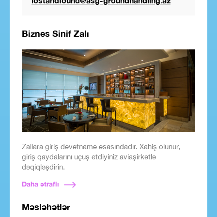
lostandfound@asg-groundhandling.az
Biznes Sinif Zalı
Zallara giriş dəvətnamə əsasındadır. Xahiş olunur,
giriş qaydalarını uçuş etdiyiniz aviaşirkətlə
dəqiqləşdirin.
Daha ətraflı
Məsləhətlər