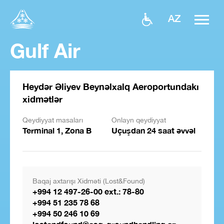
AZ
Gulf Air
Heydər Əliyev Beynəlxalq Aeroportundakı
xidmətlər
Qeydiyyat masaları
Onlayn qeydiyyat
Terminal 1, Zona B
Uçuşdan 24 saat əvvəl
Baqaj axtarışı Xidməti (Lost&Found)
+994 12 497-26-00 ext.: 78-80
+994 51 235 78 68
+994 50 246 10 69