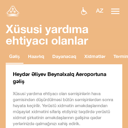
AZ
Xüsusi yardıma
ehtiyacı olanlar
Gəliş
Hazırlıq
Dayanacaq
Xidmətlər
Termin
Heydər Əliyev Beynəlxalq Aeroportuna
gəliş
Xüsusi yardıma ehtiyacı olan sərnişinlərin hava
gəmisindən düşürdülməsi bütün sərnişinlərdən sonra
həyata keçirilir. Yerüstü xidmətin əməkdaşlarından
müşayiət xidmətini sifariş etdiyiniz təqdirdə yerüstü
xidmət şirkətinin əməkdaşlarının gəlişinə qədər
yerlərinizdə qalmağınızı xahiş edirik.