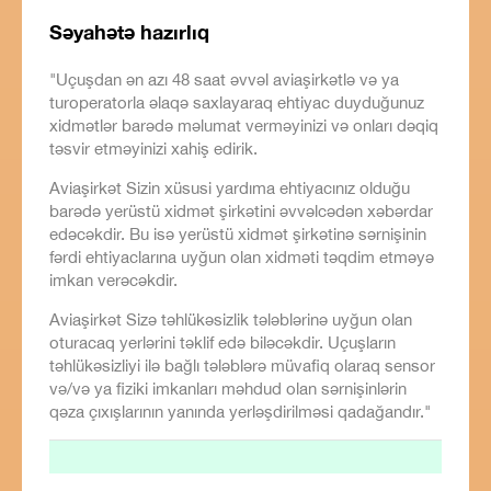
Səyahətə hazırlıq
"Uçuşdan ən azı 48 saat əvvəl aviaşirkətlə və ya
turoperatorla əlaqə saxlayaraq ehtiyac duyduğunuz
xidmətlər barədə məlumat verməyinizi və onları dəqiq
təsvir etməyinizi xahiş edirik.
Aviaşirkət Sizin xüsusi yardıma ehtiyacınız olduğu
barədə yerüstü xidmət şirkətini əvvəlcədən xəbərdar
edəcəkdir. Bu isə yerüstü xidmət şirkətinə sərnişinin
fərdi ehtiyaclarına uyğun olan xidməti təqdim etməyə
imkan verəcəkdir.
Aviaşirkət Sizə təhlükəsizlik tələblərinə uyğun olan
oturacaq yerlərini təklif edə biləcəkdir. Uçuşların
təhlükəsizliyi ilə bağlı tələblərə müvafiq olaraq sensor
və/və ya fiziki imkanları məhdud olan sərnişinlərin
qəza çıxışlarının yanında yerləşdirilməsi qadağandır."