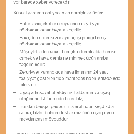
yer barədə xəbər verəcəkdir.
Xüsusi yardıma ehtiyacı olan sərnişinlər üçün:
Bütün aviaşirkətlərin reyslərinə qeydiyyat
növbədənkənar həyata keçirilir;
Baxışdan sonrakı zonaya uçuşqabağı baxış
növbədənkənar həyata keçirilir;
Müşayiət edən şəxs, həmçinin terminalda hərəkət
etmək və hava gəmisinə minmək üçün araba
təqdim edilir;
Zəruriyyət yarandıqda hava limanının 24 saat
fəaliyyət göstərən tibb məntəqəsindən istifadə edə
bilərsiniz;
Uşaqlarla səyahət etdiyiniz halda ana və uşaq
otağından istifadə edə bilərsiniz;
Bundan başqa, pasport nəzarətindən keçdikdən
sonra, bizim balaca dostlarımız üçün uşaq oyun
meydançası mövcuddur.