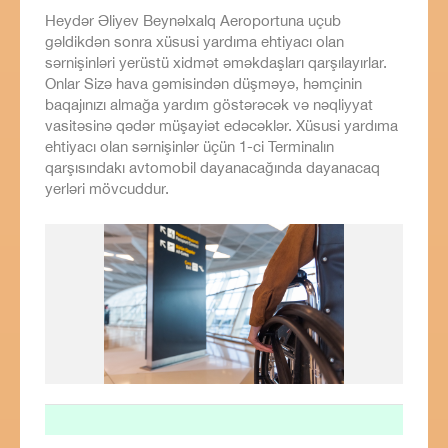
Heydər Əliyev Beynəlxalq Aeroportuna uçub
gəldikdən sonra xüsusi yardıma ehtiyacı olan
sərnişinləri yerüstü xidmət əməkdaşları qarşılayırlar.
Onlar Sizə hava gəmisindən düşməyə, həmçinin
baqajınızı almağa yardım göstərəcək və nəqliyyat
vasitəsinə qədər müşayiət edəcəklər. Xüsusi yardıma
ehtiyacı olan sərnişinlər üçün 1-ci Terminalın
qarşısındakı avtomobil dayanacağında dayanacaq
yerləri mövcuddur.