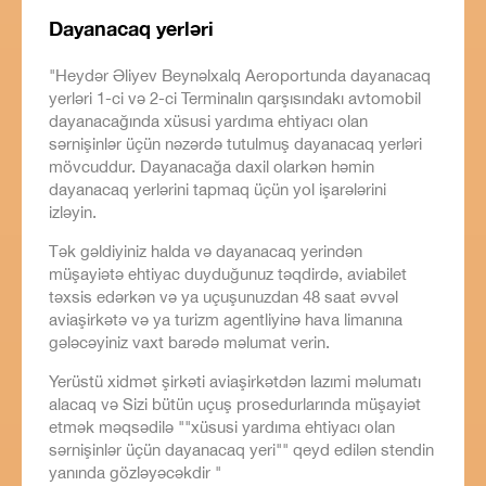
Dayanacaq yerləri
"Heydər Əliyev Beynəlxalq Aeroportunda dayanacaq
yerləri 1-ci və 2-ci Terminalın qarşısındakı avtomobil
dayanacağında xüsusi yardıma ehtiyacı olan
sərnişinlər üçün nəzərdə tutulmuş dayanacaq yerləri
mövcuddur. Dayanacağa daxil olarkən həmin
dayanacaq yerlərini tapmaq üçün yol işarələrini
izləyin.
Tək gəldiyiniz halda və dayanacaq yerindən
müşayiətə ehtiyac duyduğunuz təqdirdə, aviabilet
təxsis edərkən və ya uçuşunuzdan 48 saat əvvəl
aviaşirkətə və ya turizm agentliyinə hava limanına
gələcəyiniz vaxt barədə məlumat verin.
Yerüstü xidmət şirkəti aviaşirkətdən lazımi məlumatı
alacaq və Sizi bütün uçuş prosedurlarında müşayiət
etmək məqsədilə ""xüsusi yardıma ehtiyacı olan
sərnişinlər üçün dayanacaq yeri"" qeyd edilən stendin
yanında gözləyəcəkdir "