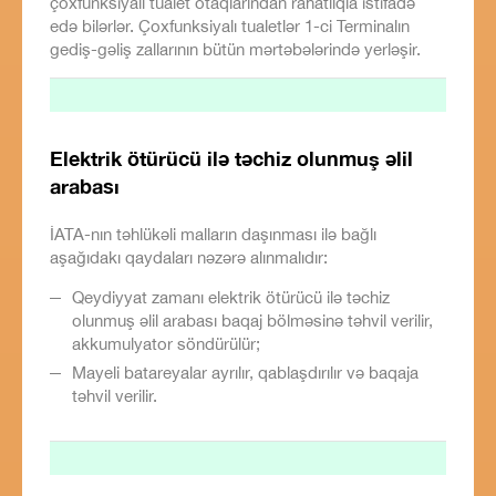
çoxfunksiyalı tualet otaqlarından rahatlıqla istifadə
edə bilərlər. Çoxfunksiyalı tualetlər 1-ci Terminalın
gediş-gəliş zallarının bütün mərtəbələrində yerləşir.
Elektrik ötürücü ilə təchiz olunmuş əlil
arabası
İATA-nın təhlükəli malların daşınması ilə bağlı
aşağıdakı qaydaları nəzərə alınmalıdır:
Qeydiyyat zamanı elektrik ötürücü ilə təchiz
olunmuş əlil arabası baqaj bölməsinə təhvil verilir,
akkumulyator söndürülür;
Mayeli batareyalar ayrılır, qablaşdırılır və baqaja
təhvil verilir.