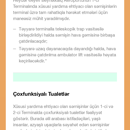
Heydər Əliyev Beynəlxalq Aeroportunun 1-ci
Terminalında xüsusi yardıma ehtiyacı olan sərnişinlərin
terminal üzrə tam rahatlıqla hərəkət etmələri üçün
maneəsiz mühit yaradılmışdır.
Təyyarə terminalla teleskopik trap vasitəsilə
birləşdirildiyi halda sərnişin hava gəmisinə birbaşa
çatdırılacaqdır;
Təyyarə uzaq dayanacaqda dayandığı halda, hava
gəmisinə çatdırılma ambulator lift vasitəsilə həyata
keçiriləcəkdir."
Çoxfunksiyalı Tualetlər
Xüsusi yardıma ehtiyacı olan sərnişinlər üçün 1-ci və
2-ci Terminalda çoxfunksiyalı tualetlər fəaliyyət
göstərir. Burada əlil arabası istifadəçiləri, yaşlı
insanlar, azyaşlı uşaqlarla səyahət edən sərnişinlər