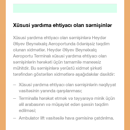
Xüsusi yardıma ehtiyacı olan sərnişinlər
Xüsusi yardıma ehtiyacı olan sərnişinlərə Heydər
Əliyev Beynəlxalq Aeroportunda ödənişsiz təqdim
olunan xidmətlər. Heydər Əliyev Beynəlxalq
Aeroportu Terminalı xüsusi yardıma ehtiyacı olan
sərnişinlərin hərəkəti üçün tamamilə maneəsiz
mühitdir. Bu sərnişinlərə yerüstü xidmət şirkəti
tərəfindən göstərilən xidmətlərə aşağıdakılar daxildir:
Xüsusi yardıma ehtiyacı olan sərnişinlərin nəqliyyat
vasitəsinin yanında qarşılanması;
Terminalla hərəkət etmək və təyyarəyə minik üçün
əlil arabasının və müşayiət edən şəxsin təqdim
edilməsi;
Ambulator lift vasitəsilə hava gəmisinə çatdırılma.