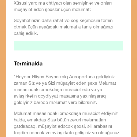
Xüsusi yardıma ehtiyacı olan sərnişinlər və onları
müşayiət edən şəxslər üçün məlumat:
Səyahətinizin daha rahat və xoş keçməsini təmin
etmək üçün aşağıdakı məlumatla tanış olmağınızı
xahiş edirik.
Terminalda
"Heydər Əliyev Beynəlxalq Aeroportuna gəldiyiniz
zaman Siz və ya Sizi müşayiət edən şəxs Məlumat
masasındakı əməkdaşa müraciət edə və ya
aviaşirkətin qeydiyyat masasına yaxınlaşaraq
gəldiyiniz barədə məlumat verə bilərsiniz.
Məlumat masasındakı əməkdaşa müraciət etdiyiniz
halda, əməkdaş Sizə bütün zəruri məlumatları
çatdıracaq, müşayiət edəcək şəxsi, əlil arabasını
təqdim edəcək və aviaşirkətə gəlişiniz və olduğunuz