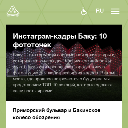
RU
Инстаграм-кадры Баку: 10
фототочек
Баку — это гармония современной архитектуры и
исторического наследия. Каспийское побережье
и уютные улочки превращают город в живую
фотостудию для любителей ярких кадров. В этом
месте, где прошлое встречается с будущим, мы
представляем ТОП-10 локаций, которые сделают
ваши посты яркими.
Приморский бульвар и Бакинское
колесо обозрения