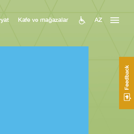
AZ
yyat
Kafe və mağazalar
Feedback