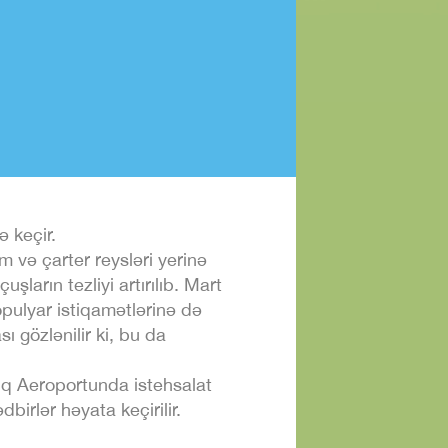
ə keçir.
və çarter reysləri yerinə
şların tezliyi artırılıb. Mart
pulyar istiqamətlərinə də
ı gözlənilir ki, bu da
lq Aeroportunda istehsalat
birlər həyata keçirilir.