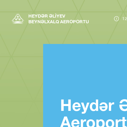
HEYDƏR ƏLIYEV
12
BEYNƏLXALQ AEROPORTU
Heydər Ə
Aeroport