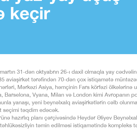
ə keçir
 martın 31-dən oktyabrın 26-ı daxil olmaqla yay cədvəlin
 aviaşirkət tərəfindən 70-dən çox istiqamətə müntəzəm 
ərləri, Mərkəzi Asiya, həmçinin Fars körfəzi ölkələrinə uçu
a, Barselona, Vyana, Milan və London kimi Avropanın po
ununla yanaşı, yeni beynəlxalq aviaşirkətlərin cəlb olunmas
ət seçimi təqdim edəcək.
ünə hazırlıq planı çərçivəsində Heydər Əliyev Beynəlxa
təhlükəsizliyin təmin edilməsi istiqamətində kompleks təd