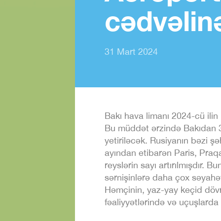
cədvəlin
31 Mart 2024
Bakı hava limanı 2024-cü ilin
Bu müddət ərzində Bakıdan 35
yetiriləcək. Rusiyanın bəzi şəh
ayından etibarən Paris, Praq
reyslərin sayı artırılmışdır. B
sərnişinlərə daha çox səyah
Həmçinin, yaz-yay keçid dövr
fəaliyyətlərində və uçuşlarda 