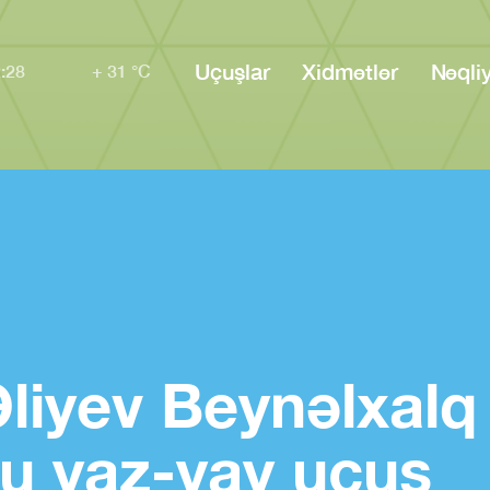
Uçuşlar
Xidmətlər
Nəqli
:28
+ 31 °C
liyev Beynəlxalq
u yaz-yay uçuş