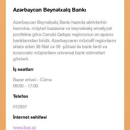
Azərbaycan Beynəlxalq Bankı
Azərbaycan Beynəlxalq Bankı hazırda aktivlərinin
həcminə, müştəri bazasına və beynəlxalq əməliyyat
portfelinə görə Cənubi Qafqaz regionunun ən aparıcı
banklarından biridir. Azərbaycanın müxtəlif regionlarını
əhatə edən 36 filial və 39 şöbəsi ilə bank fərdi və
korporativ müştərilərə universal bank xidmətləri
göstərir.
İş saatları
Bazar ertəsi - Cümə
09:00 - 17:00
Telefon
012937
İnternet səhifəsi
www.ibar.az