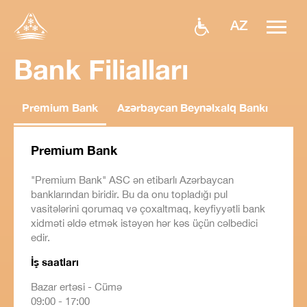
AZ
Bank Filialları
Premium Bank
Azərbaycan Beynəlxalq Bankı
Premium Bank
"Premium Bank" ASC ən etibarlı Azərbaycan
banklarından biridir. Bu da onu topladığı pul
vasitələrini qorumaq və çoxaltmaq, keyfiyyətli bank
xidməti əldə etmək istəyən hər kəs üçün cəlbedici
edir.
İş saatları
Bazar ertəsi - Cümə
09:00 - 17:00